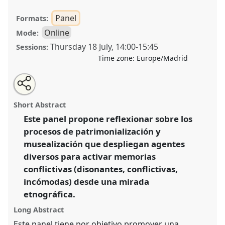
Panel
Formats:
Online
Mode:
Thursday 18 July
,
14:00
-
15:45
Sessions:
Time zone:
Europe/Madrid
Share
Share
Tweet
Open
the
about
an
La patrimonialización y musealización de las
this
panel
this
email
page
panel
with
memorias conflictivas. Una mirada desde la
panel
Short Abstract
on
this
etnografía (SP).
Panel
OP053
at conference
facebook
panel
link
Este panel propone reflexionar sobre los
EASA2024: Doing and Undoing with
procesos de patrimonialización y
Anthropology.
musealización que despliegan agentes
https://
nomadit
.co.uk/conference/easa2024/p/14527
diversos para activar memorias
conflictivas (disonantes, conflictivas,
incómodas) desde una mirada
show
in
etnográfica.
the
Long Abstract
panel
Este panel tiene por objetivo promover una