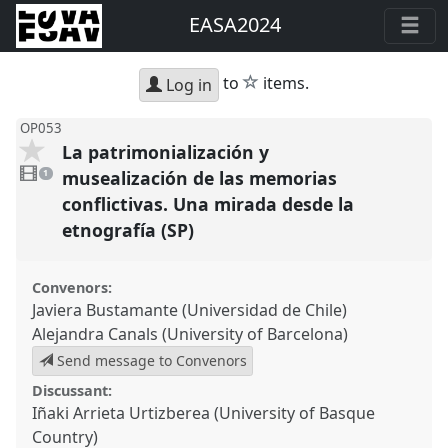
EASA2024
star
to
items.
Log in
OP053
La patrimonialización y
1
video
musealización de las memorias
1
present
conflictivas. Una mirada desde la
etnografía (SP)
Convenors:
Javiera Bustamante (Universidad de Chile)
Alejandra Canals (University of Barcelona)
Send message to Convenors
Discussant:
Iñaki Arrieta Urtizberea (University of Basque
Country)