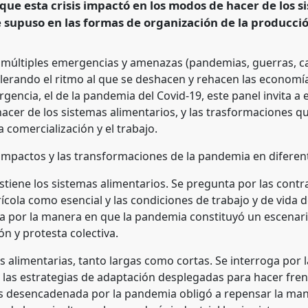
ue esta crisis impactó en los modos de hacer de los s
 supuso en las formas de organización de la producción
rence/easa2024/p/14842
últiples emergencias y amenazas (pandemias, guerras, ca
lerando el ritmo al que se deshacen y rehacen las economí
gencia, el de la pandemia del Covid-19, este panel invita 
hacer de los sistemas alimentarios, y las trasformaciones 
 comercialización y el trabajo.
 impactos y las transformaciones de la pandemia en diferent
ostiene los sistemas alimentarios. Se pregunta por las cont
grícola como esencial y las condiciones de trabajo y de vida
esa por la manera en que la pandemia constituyó un escenar
n y protesta colectiva.
as alimentarias, tanto largas como cortas. Se interroga por 
r las estrategias de adaptación desplegadas para hacer fren
sis desencadenada por la pandemia obligó a repensar la m