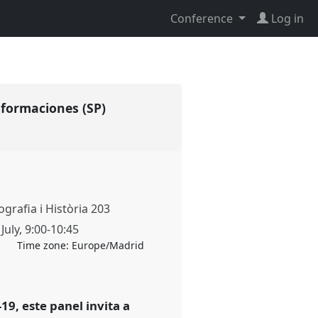
Conference
Log in
nsformaciones (SP)
grafia i Història 203
July
,
9:00
-
10:45
Time zone:
Europe/Madrid
9, este panel invita a