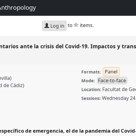
Anthropology
star
to
items.
Log in
tarios ante la crisis del Covid-19. Impactos y tra
Panel
Formats:
villa)
Face-to-face
Mode:
d de Cádiz)
Facultat de Geo
Location:
Wednesday 24 
Sessions:
nte la crisis del Covid-
 (SP).
Panel
P237
at
and Undoing with
specífico de emergencia, el de la pandemia del Covid-1