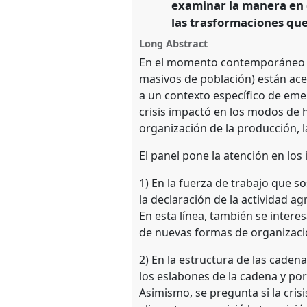
examinar la manera en q
las trasformaciones que
https://
nomadit
.co.uk/confe
Long Abstract
En el momento contemporáneo m
show
masivos de población) están ace
in
a un contexto específico de emer
the
crisis impactó en los modos de 
panel
organización de la producción, la
explorer
El panel pone la atención en los
1) En la fuerza de trabajo que s
la declaración de la actividad a
En esta línea, también se inter
de nuevas formas de organizació
2) En la estructura de las caden
los eslabones de la cadena y po
Asimismo, se pregunta si la cri