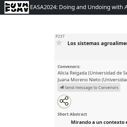
EASA2024: Doing and Undoing with 
P237
Los sistemas agroalimen
Convenors:
Alicia Reigada (Universidad de Se
Juana Moreno Nieto (Universida
Send message to Convenors
Share
Share
Tweet
Open
the
about
an
Los sistemas agroalimentarios a
this
panel
this
email
19. Impactos y transformaciones
page
panel
with
panel
Short Abstract
on
this
conference
EASA2024: Doing 
facebook
panel
Mirando a un contexto e
link
Anthropology.