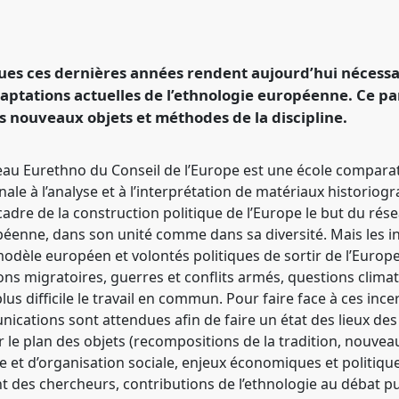
 ethnologie européenne
w08
at congress
.
ues ces dernières années rendent aujourd’hui nécessa
adaptations actuelles de l’ethnologie européenne. Ce p
ence/sief2023/p/12768
es nouveaux objets et méthodes de la discipline.
seau Eurethno du Conseil de l’Europe est une école compar
tionale à l’analyse et à l’interprétation de matériaux histor
cadre de la construction politique de l’Europe le but du rése
opéenne, dans son unité comme dans sa diversité. Mais les i
dèle européen et volontés politiques de sortir de l’Europe p
ons migratoires, guerres et conflits armés, questions clima
us difficile le travail en commun. Pour faire face à ces ince
cations sont attendues afin de faire un état des lieux des
 sur le plan des objets (recompositions de la tradition, nouv
 et d’organisation sociale, enjeux économiques et politique
des chercheurs, contributions de l’ethnologie au débat pu