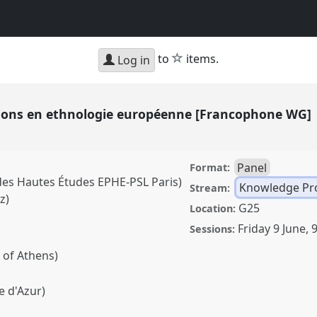
star
to
items.
Log in
tions en ethnologie européenne [Francophone WG]
Panel
Format:
 des Hautes Études EPHE-PSL Paris)
Knowledge Pr
Stream:
z)
G25
Location:
Friday 9 June
,
9
Sessions:
of Athens)
e d'Azur)