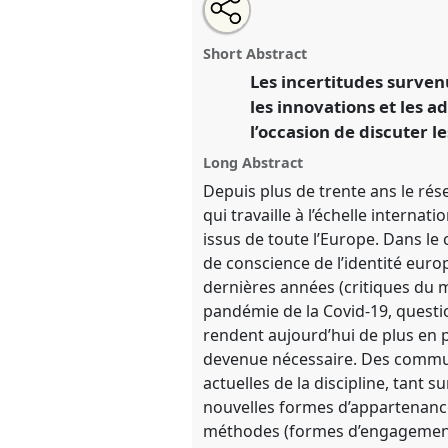
Share
Share
Tweet
Open
the
about
an
Incertitudes et innovations en
this
panel
this
email
[Francophone WG].
Panel
Kno
page
panel
with
panel
Short Abstract
on
this
SIEF2023: Living Uncertainty
facebook
panel
Les incertitudes surven
link
les innovations et les 
https://
nomadit
.co.uk/confer
l’occasion de discuter l
Long Abstract
show
Depuis plus de trente ans le ré
in
qui travaille à l’échelle interna
the
issus de toute l’Europe. Dans le 
panel
de conscience de l’identité eur
explorer
dernières années (critiques du mo
pandémie de la Covid-19, questi
rendent aujourd’hui de plus en pl
devenue nécessaire. Des communi
actuelles de la discipline, tant
nouvelles formes d’appartenance
méthodes (formes d’engagement 