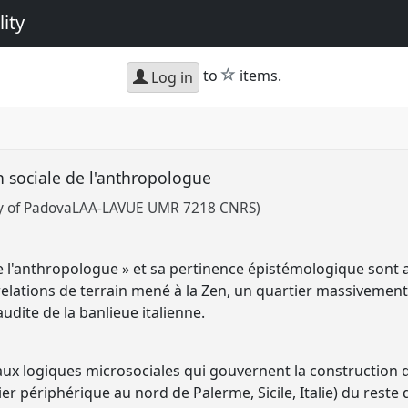
ity
star
to
items.
Log in
on sociale de l'anthropologue
ty of PadovaLAA-LAVUE UMR 7218 CNRS)
de l'anthropologue » et sa pertinence épistémologique sont a
elations de terrain mené à la Zen, un quartier massivement
dite de la banlieue italienne.
t aux logiques microsociales qui gouvernent la construction 
r périphérique au nord de Palerme, Sicile, Italie) du reste de