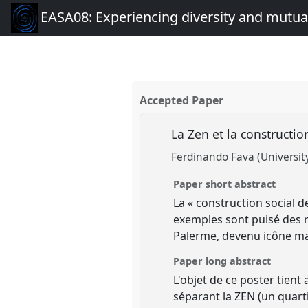
EASA08: Experiencing diversity and mutual
Accepted Paper
La Zen et la constructi
Ferdinando Fava (Universi
Paper short abstract
La « construction social 
exemples sont puisé des r
Palerme, devenu icône mau
Paper long abstract
L'objet de ce poster tien
séparant la ZEN (un quartie