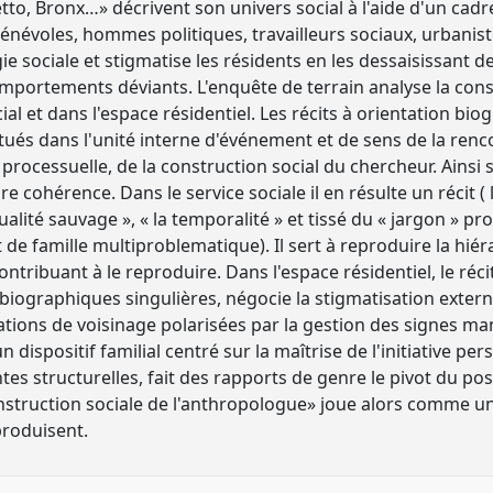
tto, Bronx…» décrivent son univers social à l'aide d'un cadr
énévoles, hommes politiques, travailleurs sociaux, urbanist
ie sociale et stigmatise les résidents en les dessaisissant de
comportements déviants. L'enquête de terrain analyse la cons
cial et dans l'espace résidentiel. Les récits à orientation bi
ués dans l'unité interne d'événement et de sens de la ren
 et processuelle, de la construction social du chercheur. Ains
re cohérence. Dans le service sociale il en résulte un récit (
exualité sauvage », « la temporalité » et tissé du « jargon » p
t de famille multiproblematique). Il sert à reproduire la hiér
ontribuant à le reproduire. Dans l'espace résidentiel, le récit
s biographiques singulières, négocie la stigmatisation extern
relations de voisinage polarisées par la gestion des signes ma
un dispositif familial centré sur la maîtrise de l'initiative pe
intes structurelles, fait des rapports de genre le pivot du 
struction sociale de l'anthropologue» joue alors comme un 
produisent.