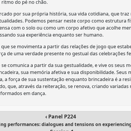
 ritmo do pé no chão.
ado por sua própria história, sua vida cotidiana, que traz 
ritualidades. Podemos pensar neste corpo como estrutura fí
tensa com o solo ou como um corpo afetivo que acolhe me
essando sua experiência enquanto ser humano.
que se movimenta a partir das relações de jogo que estabe
rça de uma verdade presente no gestual das celebrações fe
e comunica a partir da sua gestualidade, e vive os seus m
incadeira, sua memória afetiva e sua disponibilidade. Seus
eja, a força de sua sustentação enquanto brincadeira é a res
, que, através da reiteração, se renova, criando variadas
nsformados em dança.
Panel
P224
ting performances: dialogues and tensions on experiencin