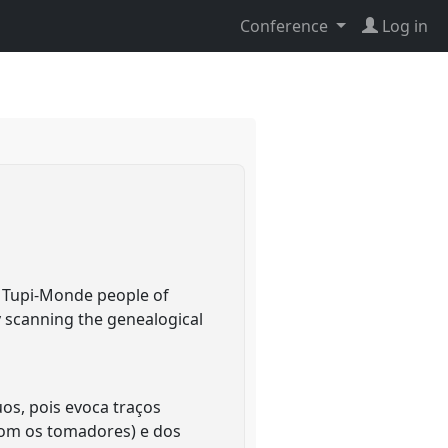
Conference
Log in
n Tupi-Monde people of
y scanning the genealogical
os, pois evoca traços
com os tomadores) e dos