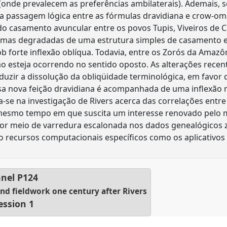
a (onde prevalecem as preferências ambilaterais). Ademais,
a passagem lógica entre as fórmulas dravidiana e crow-oma
do casamento avuncular entre os povos Tupis, Viveiros de Ca
mas degradadas de uma estrutura simples de casamento en
b forte inflexão oblíqua. Todavia, entre os Zorós da Amazô
o esteja ocorrendo no sentido oposto. As alterações recen
nduzir a dissolução da obliqüidade terminológica, em favor
ssa nova feição dravidiana é acompanhada de uma inflexão 
ra-se na investigação de Rivers acerca das correlações entr
 mesmo tempo em que suscita um interesse renovado pelo 
 por meio de varredura escalonada nos dados genealógicos 
do recursos computacionais específicos como os aplicativo
nel
P124
and fieldwork one century after Rivers
ession 1