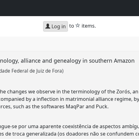
star
to
items.
Log in
minology, alliance and genealogy in southern Amazon
dade Federal de Juiz de Fora)
 the changes we observe in the terminology of the Zorós, a
mpanied by a inflection in matrimonial alliance regime, b
rces, such as the softwares MaqPar and Puck.
ingue-se por uma aparente coexistência de aspectos ambígu
mes de troca generalizada (os doadores não se confundem 