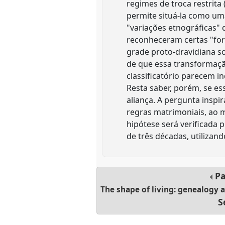
regimes de troca restrit
permite situá-la como um
"variações etnográficas" 
reconheceram certas "for
grade proto-dravidiana so
de que essa transformaçã
classificatório parecem i
Resta saber, porém, se e
aliança. A pergunta inspi
regras matrimoniais, ao
hipótese será verificada
de três décadas, utilizan
Pa
The shape of living: genealogy 
S