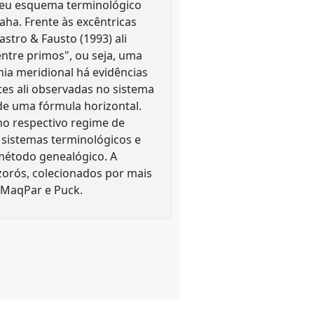
 seu esquema terminológico
ha. Frente às excêntricas
stro & Fausto (1993) ali
tre primos", ou seja, uma
nia meridional há evidências
tes ali observadas no sistema
 de uma fórmula horizontal.
no respectivo regime de
e sistemas terminológicos e
método genealógico. A
zorós, colecionados por mais
s MaqPar e Puck.