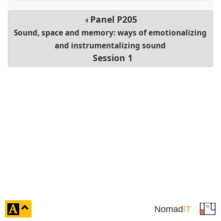
Panel
P205
Sound, space and memory: ways of emotionalizing
and instrumentalizing sound
Session 1
click
Nomad
IT
to