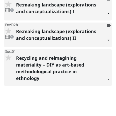
Re:making landscape (explorations
be
1
reco
video
and conceptualizations) I
1
present
To
Envi02b
Re:making landscape (explorations
be
1
reco
video
and conceptualizations) II
1
present
Sust01
Recycling and reimagining
materiality – DIY as art-based
methodological practice in
ethnology