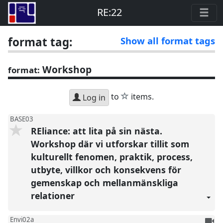
RE:22
format tag:
Show all format tags
Workshop
format:
star
to
items.
Log in
BASE03
REliance: att lita på sin nästa.
Workshop där vi utforskar tillit som
kulturellt fenomen, praktik, process,
utbyte, villkor och konsekvens för
gemenskap och mellanmänskliga
relationer
To
Envi02a