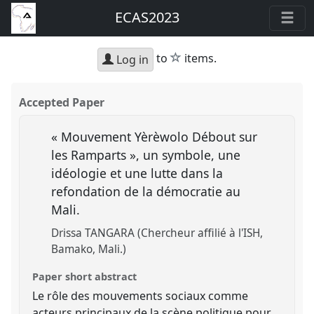
ECAS2023
star
to
items.
Log in
Accepted Paper
« Mouvement Yèrèwolo Débout sur
les Ramparts », un symbole, une
idéologie et une lutte dans la
refondation de la démocratie au
Mali.
Drissa TANGARA (Chercheur affilié à l'ISH,
Bamako, Mali.)
Paper short abstract
Le rôle des mouvements sociaux comme
acteurs principaux de la scène politique pour