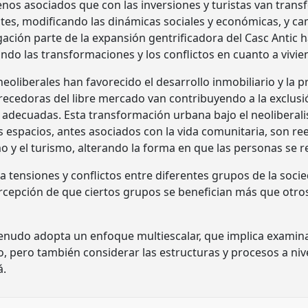
enos asociados que con las inversiones y turistas van tran
ntes, modificando las dinámicas sociales y económicas, y c
gación parte de la expansión gentrificadora del Casc Antic h
ndo las transformaciones y los conflictos en cuanto a vivien
eoliberales han favorecido el desarrollo inmobiliario y la p
recedoras del libre mercado van contribuyendo a la exclusió
s adecuadas. Esta transformación urbana bajo el neoliberal
os espacios, antes asociados con la vida comunitaria, son 
 y el turismo, alterando la forma en que las personas se r
a tensiones y conflictos entre diferentes grupos de la soc
ercepción de que ciertos grupos se benefician más que otros
nudo adopta un enfoque multiescalar, que implica examinar 
ro, pero también considerar las estructuras y procesos a ni
á.