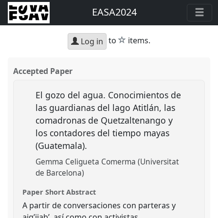
EASA2024
star
to
items.
Log in
Accepted Paper
El gozo del agua. Conocimientos de
las guardianas del lago Atitlán, las
comadronas de Quetzaltenango y
los contadores del tiempo mayas
(Guatemala).
Gemma Celigueta Comerma (Universitat
de Barcelona)
Paper Short Abstract
A partir de conversaciones con parteras y
ajq’ijab’, así como con activistas