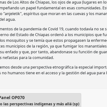
as de Los Altos de Chiapas, los ojos de agua (lugares en lo
empeñando un papel fundamental en esas comunidades. Est
"anjeletik", espíritus que moran en las cuevas y los manan
del agua.
entos de la pandemia de Covid 19, cuando todavía no se sa
obierno del Estado de Chiapas ordenó a los municipios que f
 los mosquitos y se temía que estos propagasen la enferm
entes municipios de la región, ya que fumigar los manantial
 su enfado y que, por tanto, abandonase su función de guar
s nefastas para la comunidad.
mos desde una perspectiva etnográfica la especial importa
 no humanos tiene en el acceso y la gestión del agua para l
Panel
OP070
 las perspectivas indígenas y más allá (sp)