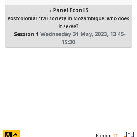
Panel
Econ15
Postcolonial civil society in Mozambique: who does
it serve?
Session 1
Wednesday 31 May, 2023
,
13:45
-
15:30
click
Nomad
IT