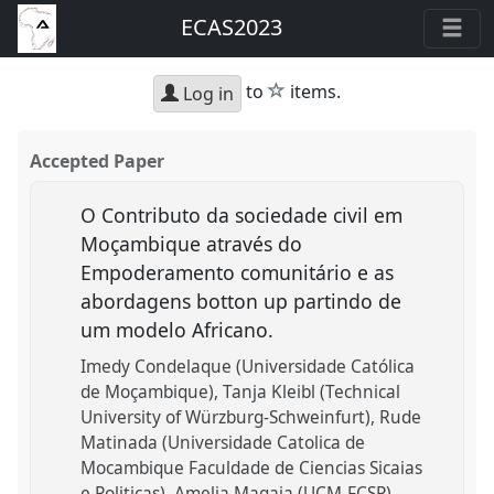
ECAS2023
star
to
items.
Log in
Accepted Paper
O Contributo da sociedade civil em
Moçambique através do
Empoderamento comunitário e as
abordagens botton up partindo de
um modelo Africano.
Imedy Condelaque (Universidade Católica
de Moçambique)
Tanja Kleibl (Technical
University of Würzburg-Schweinfurt)
Rude
Matinada (Universidade Catolica de
Mocambique Faculdade de Ciencias Sicaias
e Politicas)
Amelia Magaia (UCM-FCSP)