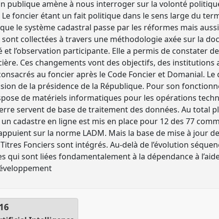
ion publique amène à nous interroger sur la volonté politiqu
Le foncier étant un fait politique dans le sens large du te
 que le système cadastral passe par les réformes mais aussi
e sont collectées à travers une méthodologie axée sur la doc
é et l’observation participante. Elle a permis de constater
ière. Ces changements vont des objectifs, des institution
 consacrés au foncier après le Code Foncier et Domanial. 
ision de la présidence de la République. Pour son fonction
pose de matériels informatiques pour les opérations techniq
Terre servent de base de traitement des données. Au total pl
 un cadastre en ligne est mis en place pour 12 des 77 com
appuient sur la norme LADM. Mais la base de mise à jour d
s Titres Fonciers sont intégrés. Au-delà de l’évolution séque
 qui sont liées fondamentalement à la dépendance à l’aide
 développement
16