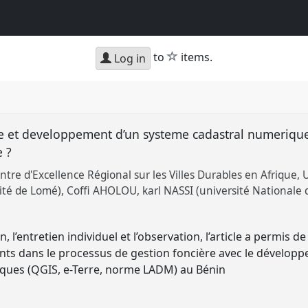
star
to
items.
Log in
re et developpement d’un systeme cadastral numerique
e ?
re d'Excellence Régional sur les Villes Durables en Afrique, 
ité de Lomé)
Coffi AHOLOU
karl NASSI (université Nationale 
 l’entretien individuel et l’observation, l’article a permis d
s dans le processus de gestion foncière avec le développ
iques (QGIS, e-Terre, norme LADM) au Bénin