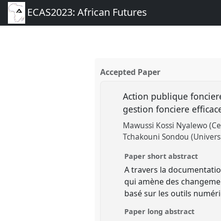
ECAS2023: African Futures
Accepted Paper
Action publique foncie
gestion fonciere efficac
Mawussi Kossi Nyalewo (Cent
Tchakouni Sondou (Univers
Paper short abstract
A travers la documentation,
qui amène des changement
basé sur les outils numér
Paper long abstract